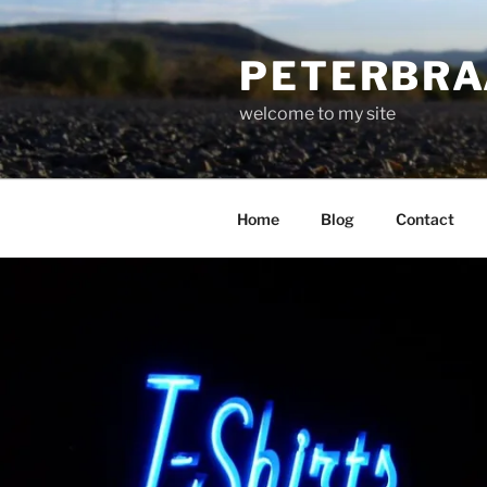
Ga
naar
PETERBR
de
inhoud
welcome to my site
Home
Blog
Contact