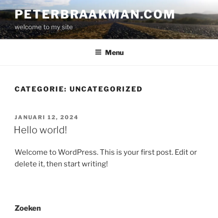
Ga
PETERBRAAKMAN.COM
naar
welcome to my site
de
inhoud
Menu
CATEGORIE:
UNCATEGORIZED
GEPLAATST
JANUARI 12, 2024
OP
Hello world!
Welcome to WordPress. This is your first post. Edit or
delete it, then start writing!
Zoeken